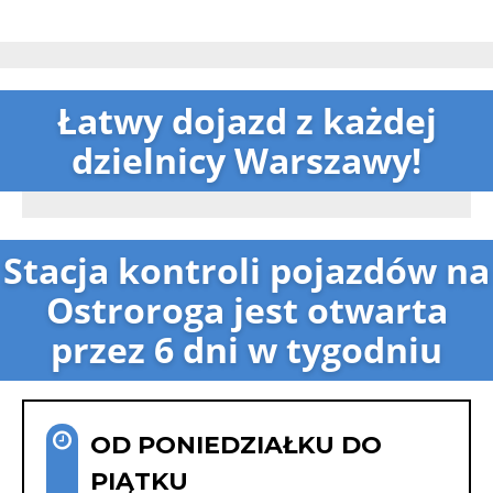
Łatwy dojazd z każdej
dzielnicy Warszawy!
Stacja kontroli pojazdów na
Ostroroga jest otwarta
przez 6 dni w tygodniu
OD PONIEDZIAŁKU DO
PIĄTKU